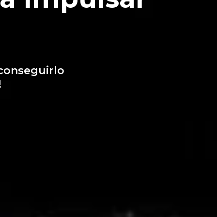
conseguirlo
!