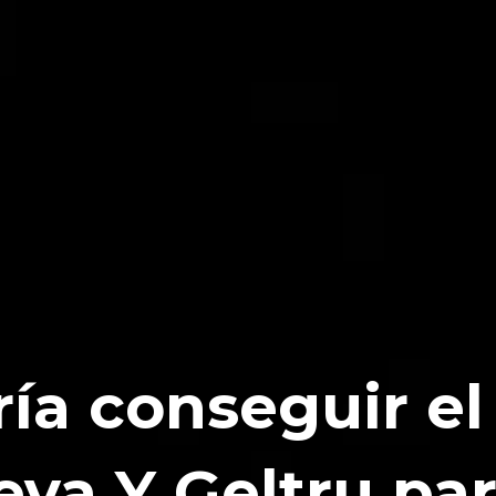
ría conseguir e
eva Y Geltru pa