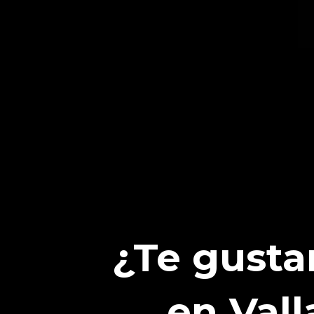
¿Te gusta
en Vall