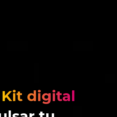
l
Kit digital
ulsar tu