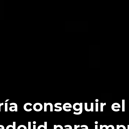
ría conseguir e
adolid para imp