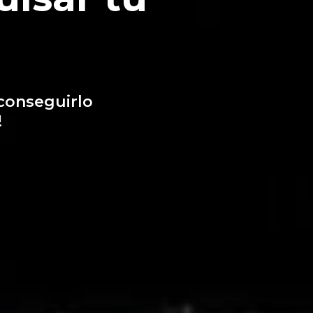
conseguirlo
!