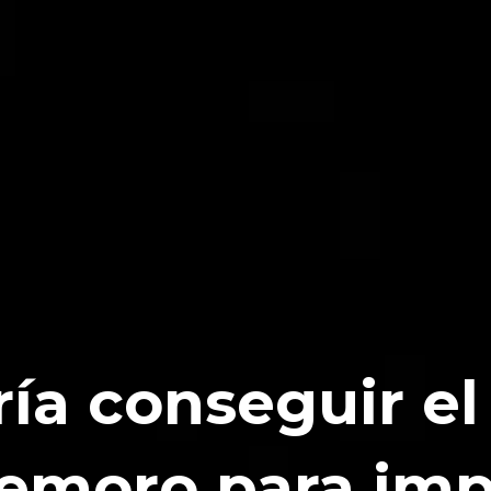
ría conseguir e
emoro para imp