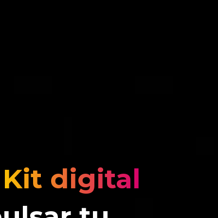
l
Kit digital
ulsar tu