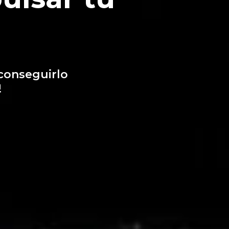
conseguirlo
!