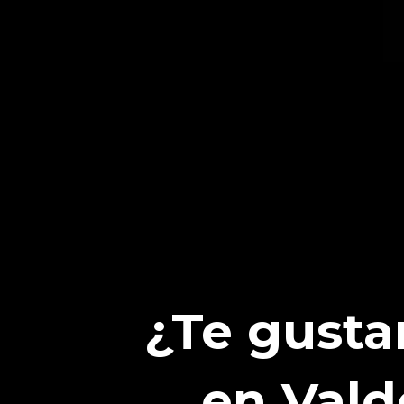
¿Te gusta
en Vald