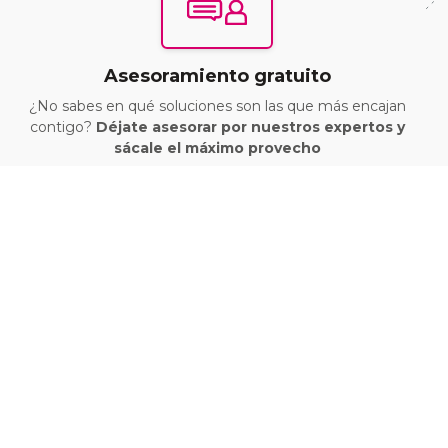
Asesoramiento gratuito
¿No sabes en qué soluciones son las que más encajan
contigo?
Déjate asesorar por nuestros expertos y
sácale el máximo provecho
3
Gestión de tu solicitud de ayuda
Regístrate a través de nuestro formulario y te avisaremos
en cuanto abran tu convocatoria. Además,
¡te ayudaremos
durante todo el proceso!