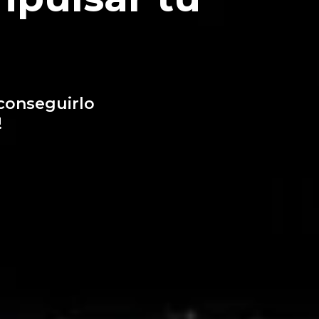
conseguirlo
!