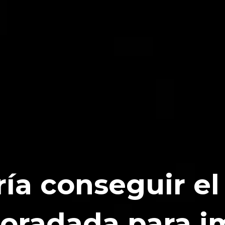
ría conseguir e
Horadada para i