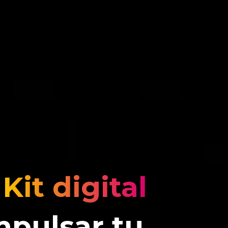
l
Kit digital
mpulsar tu