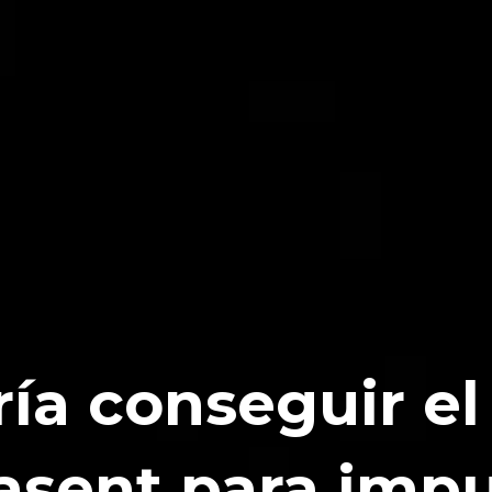
ría conseguir e
asent para impu