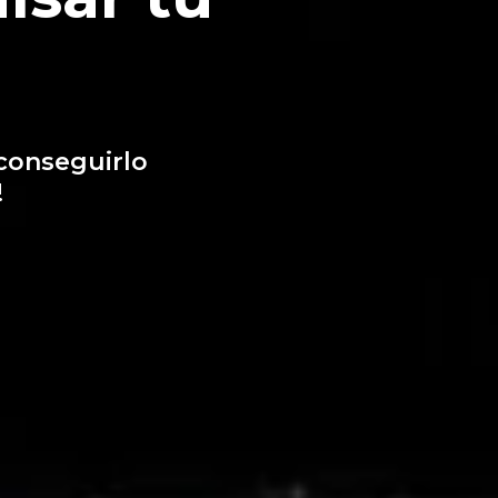
conseguirlo
!