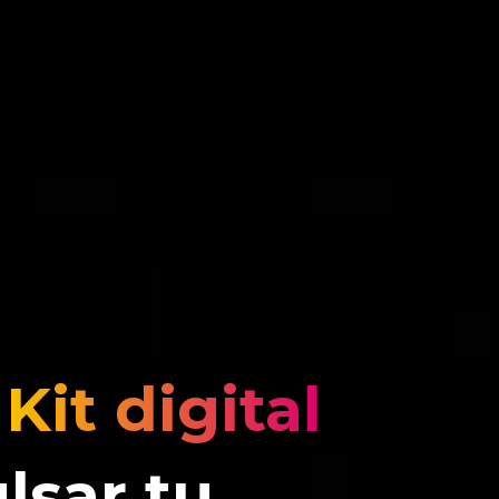
l
Kit digital
lsar tu