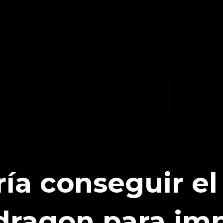
ría conseguir e
ragon para imp