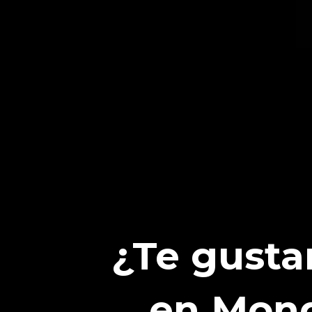
¿Te gusta
en Mond