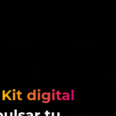
l
Kit digital
ulsar tu