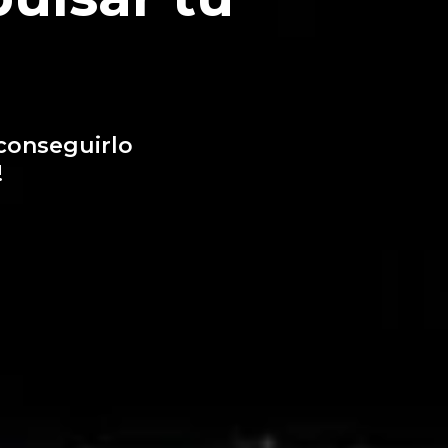
conseguirlo
!