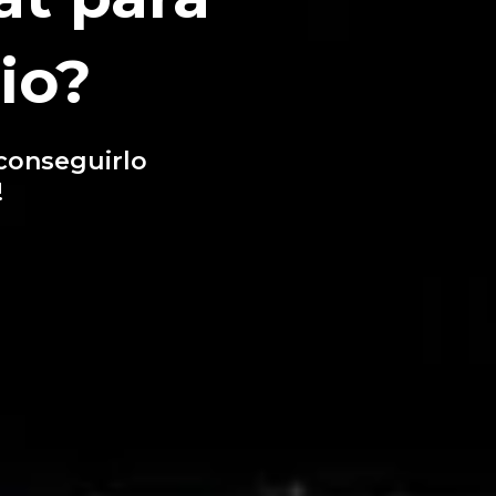
io?
conseguirlo
!