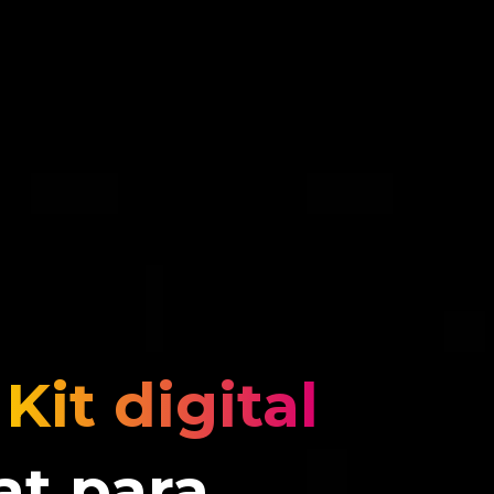
l
Kit digital
at para