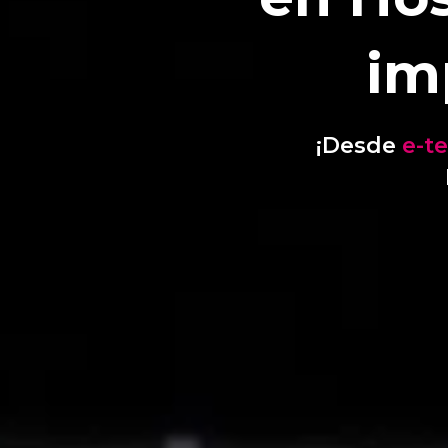
im
¡Desde
e-t