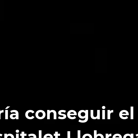
ría conseguir e
pitalet Llobreg