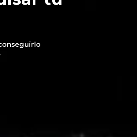
conseguirlo
!