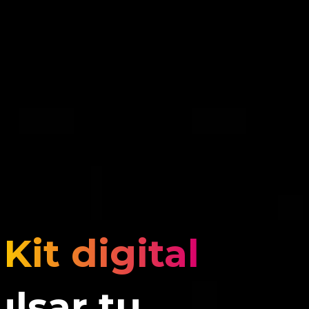
l
Kit digital
lsar tu