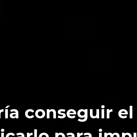
ría conseguir e
icarlo para impu