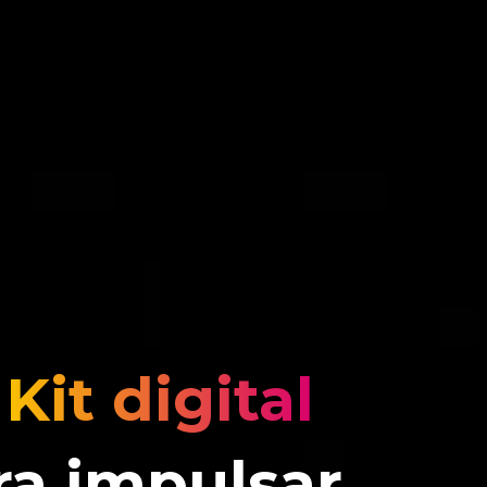
l
Kit digital
a impulsar