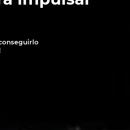
conseguirlo
!