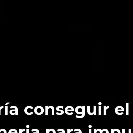
ría conseguir e
eria para impu