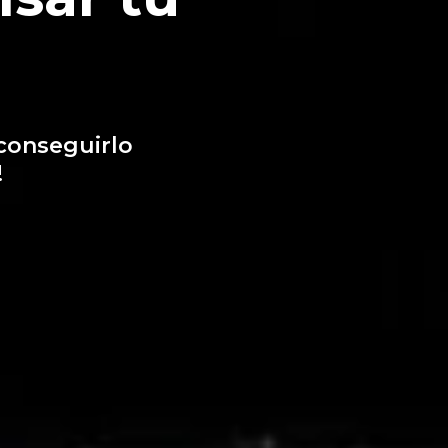
conseguirlo
!