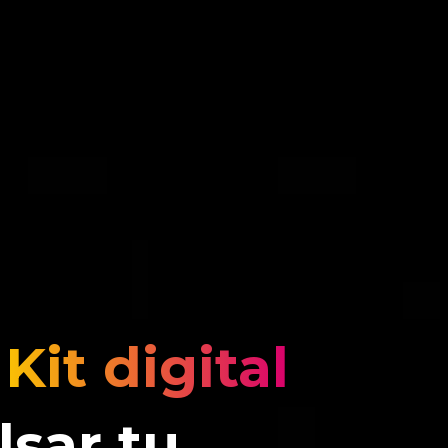
l
Kit digital
lsar tu